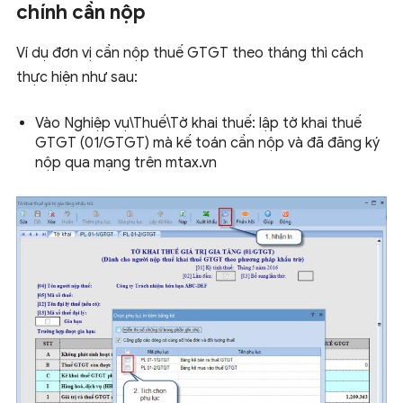
chính cần nộp
Ví dụ đơn vị cần nộp thuế GTGT theo tháng thì cách
thực hiện như sau:
Vào Nghiệp vụ\Thuế\Tờ khai thuế: lập tờ khai thuế
GTGT (01/GTGT) mà kế toán cần nộp và đã đăng ký
nộp qua mạng trên mtax.vn