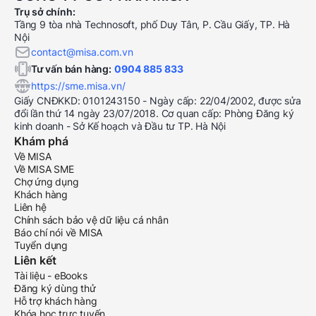
Trụ sở chính:
Tầng 9 tòa nhà Technosoft, phố Duy Tân, P. Cầu Giấy, TP. Hà
Nội
contact@misa.com.vn
Tư vấn bán hàng:
0904 885 833
https://sme.misa.vn/
Giấy CNĐKKD: 0101243150 - Ngày cấp: 22/04/2002, được sửa
đổi lần thứ 14 ngày 23/07/2018. Cơ quan cấp: Phòng Đăng ký
kinh doanh - Sở Kế hoạch và Đầu tư TP. Hà Nội
Khám phá
Về MISA
Về MISA SME
Chợ ứng dụng
Khách hàng
Liên hệ
Chính sách bảo vệ dữ liệu cá nhân
Báo chí nói về MISA
Tuyển dụng
Liên kết
Tài liệu - eBooks
Đăng ký dùng thử
Hỗ trợ khách hàng
Khóa học trực tuyến