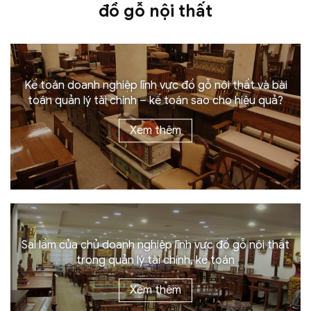
đồ gỗ
nội thất
Kế toán doanh nghiệp lĩnh vực đồ gỗ nội thất và bài
toán quản lý tài chính – kế toán sao cho
hiệu quả?
Xem thêm
Sai lầm của chủ doanh nghiệp lĩnh vực đồ gỗ nội thất
trong quản lý tài chính,
kế toán
Xem thêm