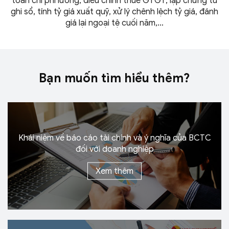
toán chi phí lương, điều chỉnh thuế GTGT, lập chứng từ
ghi sổ, tính tỷ giá xuất quỹ, xử lý chênh lệch tỷ giá, đánh
giá lại ngoại tệ
cuối năm,…
Bạn muốn tìm
hiểu thêm?
Khái niệm về báo cáo tài chính và ý nghĩa của BCTC
đối với
doanh nghiệp
Xem thêm