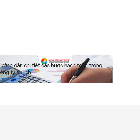
ướng dẫn chi tiết các bước hạch toán trong
ông ty
du lịch
Xem thêm