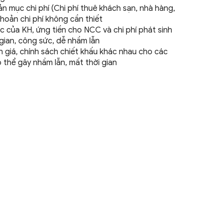
n mục chi phí (Chi phí thuê khách sạn, nhà hàng,
khoản chi phí không
cần thiết
ọc của KH, ứng tiền cho NCC và chi phí phát sinh
i gian, công sức, dễ
nhầm lẫn
 giá, chính sách chiết khấu khác nhau cho các
ó thể gây nhầm lẫn, mất
thời gian