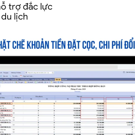
ỗ trợ đắc lực
c
du lịch