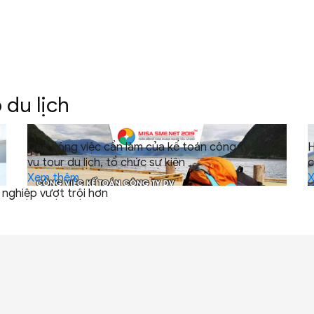
p
du lịch
Các công việc cần làm của kế toán công ty dịch
H
vụ tour du lịch, tổ chức
sự kiện
c
Xem thêm
h nghiệp
vượt trội hơn