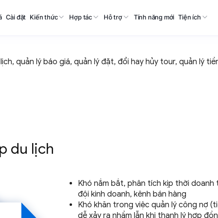
á
Cài đặt
Kiến thức
Hợp tác
Hỗ trợ
Tính năng mới
Tiện ích
ch, quản lý báo giá, quản lý đặt, đổi hay hủy tour, quản lý ti
 du lịch
Khó nắm bắt, phân tích kịp thời doanh th
đội kinh doanh, kênh
bán hàng
Khó khăn trong việc quản lý công nợ (t
dễ xảy ra nhầm lẫn khi thanh lý hợp đ