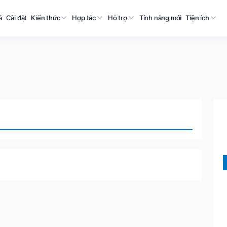
á
Cài đặt
Kiến thức
Hợp tác
Hỗ trợ
Tính năng mới
Tiện ích