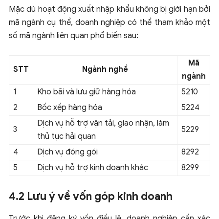
Mặc dù hoạt động xuất nhập khẩu
không bị giới hạn bởi
mã ngành cụ thể
, doanh nghiệp có thể tham khảo một
số mã ngành liên quan phổ biến sau:
Mã
STT
Ngành nghề
ngành
1
Kho bãi và lưu giữ hàng hóa
5210
2
Bốc xếp hàng hóa
5224
Dịch vụ hỗ trợ vận tải, giao nhận, làm
3
5229
thủ tục hải quan
4
Dịch vụ đóng gói
8292
5
Dịch vụ hỗ trợ kinh doanh khác
8299
4.2 Lưu ý về vốn góp kinh doanh
Trước khi đăng ký vốn điều lệ, doanh nghiệp cần xác