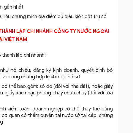
ăm gần nhất
 liệu chứng minh địa điểm đủ điều kiện đặt trụ sở
P THÀNH LẬP CHI NHÁNH CÔNG TY NƯỚC NGOÀI
ẠI VIỆT NAM
p thành lập chi nhánh:
như hộ chiếu, đăng ký kinh doanh, quyết định bổ
t và công chứng hợp lệ khi nộp hồ sơ
ở có thể bao gồm: sổ đỏ (đối với nhà đất), hoặc giấy
ư, giấy xác nhận phòng cháy chữa cháy (đối với tòa
nh kiểm toán, doanh nghiệp có thể thay thế bằng
o cơ quan có thẩm quyền tại nước sở tại cấp, chứng
ng