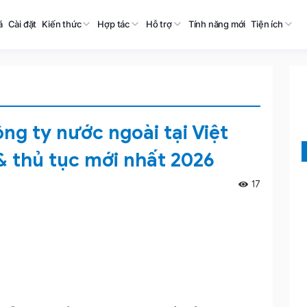
á
Cài đặt
Kiến thức
Hợp tác
Hỗ trợ
Tính năng mới
Tiện ích
ng ty nước ngoài tại Việt
& thủ tục mới nhất 2026
17