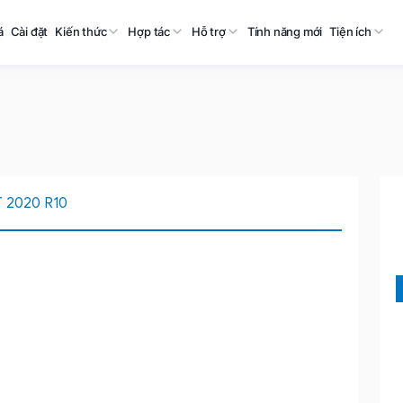
á
Cài đặt
Kiến thức
Hợp tác
Hỗ trợ
Tính năng mới
Tiện ích
 2020 R10