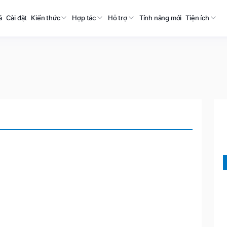
á
Cài đặt
Kiến thức
Hợp tác
Hỗ trợ
Tính năng mới
Tiện ích