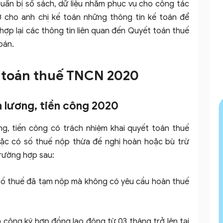
huẩn bị sổ sách, dữ liệu nhằm phục vụ cho công tác
 cho anh chị kế toán những thông tin kế toán để
p lại các thông tin liên quan đến Quyết toán thuế
oán.
t toán thuế TNCN 2020
n lương, tiền công 2020
ng, tiền công có trách nhiệm khai quyết toán thuế
ặc có số thuế nộp thừa đề nghị hoàn hoặc bù trừ
trường hợp sau:
số thuế đã tạm nộp mà không có yêu cầu hoàn thuế
n công ký hợp đồng lao động từ 03 tháng trở lên tại