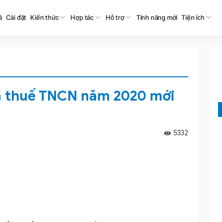
á
Cài đặt
Kiến thức
Hợp tác
Hỗ trợ
Tính năng mới
Tiện ích
n thuế TNCN năm 2020 mới
5332