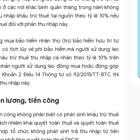
i ở các nơi khác bình quân tháng trong năm không
u nhập khấu trừ thuế tại nguồn theo tỷ lệ 10% nếu
uế đối với phần thu nhập này.
 mua bảo hiểm nhân thọ (trừ bảo hiểm hưu trí tự
có tích lũy về phí bảo hiểm mà người sử dụng lao
ấu trừ thuế thu nhập cá nhân theo tỷ lệ 10% trên
i phần người sử dụng lao động mua hoặc đóng góp
 Khoản 2 Điều 14 Thông tư số 92/2015/TT-BTC thì
thu nhập này.
ền lương, tiền công
ền công không phân biệt có phát sinh khấu trừ thuế
ách nhiệm khai quyết toán thuế và quyết toán thuế
hợp tổ chức không phát sinh trả thu nhập từ tiền