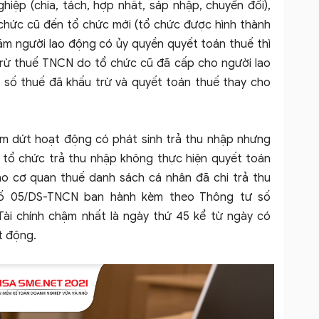
hiệp (chia, tách, hợp nhất, sáp nhập, chuyển đổi),
chức cũ đến tổ chức mới (tổ chức được hình thành
năm người lao động có ủy quyền quyết toán thuế thì
 trừ thuế TNCN do tổ chức cũ đã cấp cho người lao
 số thuế đã khấu trừ và quyết toán thuế thay cho
hấm dứt hoạt động có phát sinh trả thu nhập nhưng
 tổ chức trả thu nhập không thực hiện quyết toán
ho cơ quan thuế danh sách cá nhân đã chi trả thu
số 05/DS-TNCN ban hành kèm theo Thông tư số
Tài chính chậm nhất là ngày thứ 45 kể từ ngày có
t động.