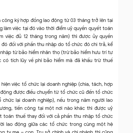
n công ký hợp đồng lao động từ 03 tháng trở lên tại
 làm việc tại đó vào thời điểm uỷ quyền quyết toán
m việc đủ 12 tháng trong năm) thì được ủy quyền
 đó đối với phần thu nhập do tổ chức đó chi trả, kể
nhập từ bảo hiểm nhân thọ (trừ bảo hiểm hưu trí tự
 có tích lũy về phí bảo hiểm mà đã khấu trừ thuế
iện việc tổ chức lại doanh nghiệp (chia, tách, hợp
o động được điều chuyển từ tổ chức cũ đến tổ chức
ổ chức lại doanh nghiệp), nếu trong năm người lao
ương, tiền công tại một nơi nào khác thì được uỷ
 toán thuế thay đối với cả phần thu nhập tổ chức
ười lao động giữa các tổ chức trong cùng một hệ
g ty mẹ – con, Trụ sở chính và chi nhánh thì cũng