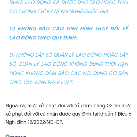
DỤNG LAO ĐỘNG ĐÃ ĐƯỢC ĐÀO TẠO HOẶC PHẢI
CÓ CHỨNG CHỈ KỸ NĂNG NGHỀ QUỐC GIA;
C) KHÔNG BÁO CÁO TÌNH HÌNH THAY ĐỔI VỀ
LAO ĐỘNG THEO QUY ĐỊNH;
D) KHÔNG LẬP SỔ QUẢN LÝ LAO ĐỘNG HOẶC LẬP
SỔ QUẢN LÝ LAO ĐỘNG KHÔNG ĐÚNG THỜI HẠN
HOẶC KHÔNG ĐẢM BẢO CÁC NỘI DUNG CƠ BẢN
THEO QUY ĐỊNH PHÁP LUẬT.
…
Ngoài ra, mức xử phạt đối với tổ chức bằng 02 lần mức
xử phạt đối với cá nhân được quy định tại khoản 1 Điều 6
Nghị định 12/2022/NĐ-CP.