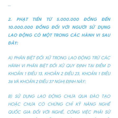
…
2. PHẠT TIỀN TỪ 5.000.000 ĐỒNG ĐẾN
10.000.000 ĐỒNG ĐỐI VỚI NGƯỜI SỬ DỤNG
LAO ĐỘNG CÓ MỘT TRONG CÁC HÀNH VI SAU
ĐÂY:
A) PHÂN BIỆT ĐỐI XỬ TRONG LAO ĐỘNG TRỪ CÁC
HÀNH VI PHÂN BIỆT ĐỐI XỬ QUY ĐỊNH TẠI ĐIỂM D
KHOẢN 1 ĐIỀU 13, KHOẢN 2 ĐIỀU 23, KHOẢN 1 ĐIỀU
36 VÀ KHOẢN 2 ĐIỀU 37 NGHỊ ĐỊNH NÀY;
B) SỬ DỤNG LAO ĐỘNG CHƯA QUA ĐÀO TẠO
HOẶC CHƯA CÓ CHỨNG CHỈ KỸ NĂNG NGHỀ
QUỐC GIA ĐỐI VỚI NGHỀ, CÔNG VIỆC PHẢI SỬ