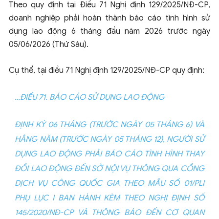
Theo quy định tại Điều 71 Nghị định 129/2025/NĐ-CP,
doanh nghiệp phải hoàn thành báo cáo tình hình sử
dụng lao động 6 tháng đầu năm 2026 trước ngày
05/06/2026 (Thứ Sáu).
Cụ thể, tại điều 71 Nghị định 129/2025/NĐ-CP quy định:
…
ĐIỀU 71. BÁO CÁO SỬ DỤNG LAO ĐỘNG
ĐỊNH KỲ 06 THÁNG (TRƯỚC NGÀY 05 THÁNG 6) VÀ
HẰNG NĂM (TRƯỚC NGÀY 05 THÁNG 12), NGƯỜI SỬ
DỤNG LAO ĐỘNG PHẢI BÁO CÁO TÌNH HÌNH THAY
ĐỔI LAO ĐỘNG ĐẾN SỞ NỘI VỤ THÔNG QUA CỔNG
DỊCH VỤ CÔNG QUỐC GIA THEO MẪU SỐ 01/PLI
PHỤ LỤC I BAN HÀNH KÈM THEO NGHỊ ĐỊNH SỐ
145/2020/NĐ-CP VÀ THÔNG BÁO ĐẾN CƠ QUAN