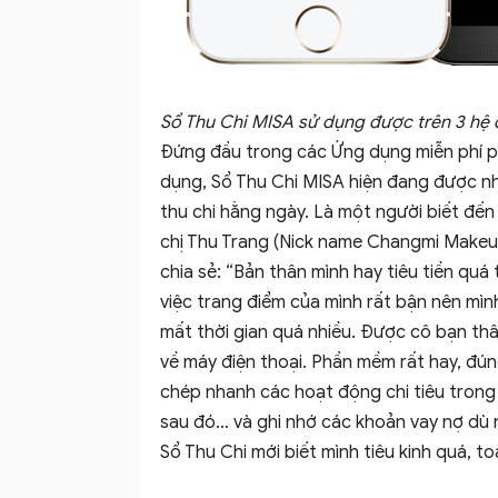
Sổ Thu Chi MISA sử dụng được trên 3 hệ 
Đứng đầu trong các Ứng dụng miễn phí phổ
dụng, Sổ Thu Chi MISA hiện đang được nh
thu chi hằng ngày. Là một người biết đến
chị Thu Trang (Nick name Changmi Makeup
chia sẻ: “Bản thân mình hay tiêu tiền qu
việc trang điểm của mình rất bận nên mình
mất thời gian quá nhiều. Được cô bạn thâ
về máy điện thoại. Phần mềm rất hay, đú
chép nhanh các hoạt động chi tiêu trong n
sau đó… và ghi nhớ các khoản vay nợ dù 
Sổ Thu Chi mới biết mình tiêu kinh quá, to