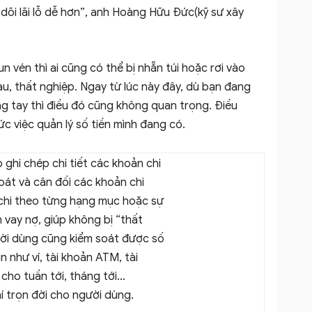
dõi lãi lỗ dễ hơn”, anh Hoàng Hữu Đức(kỹ sư xây
 vén thì ai cũng có thể bị nhẵn túi hoặc rơi vào
au, thất nghiệp. Ngay từ lúc này đây, dù bạn đang
ng tay thì điều đó cũng không quan trọng. Điều
c việc quản lý số tiền mình đang có.
 ghi chép chi tiết các khoản chi
soát và cân đối các khoản chi
chi theo từng hạng mục hoặc sự
 vay nợ, giúp không bị “thất
ười dùng cũng kiểm soát được số
n như ví, tài khoản ATM, tài
 cho tuần tới, tháng tới…
 trọn đời cho người dùng.