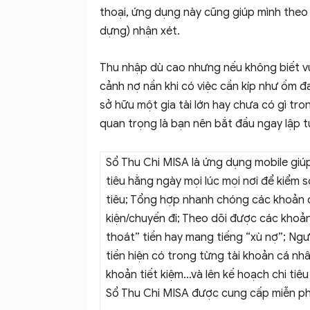
thoại, ứng dụng này cũng giúp mình theo 
dựng) nhận xét.
Thu nhập dù cao nhưng nếu không biết vun
cảnh nợ nần khi có việc cần kíp như ốm đ
sở hữu một gia tài lớn hay chưa có gì tro
quan trọng là bạn nên bắt đầu ngay lập tứ
Sổ Thu Chi MISA là ứng dụng mobile giúp
tiêu hằng ngày mọi lúc mọi nơi để kiểm 
tiêu; Tổng hợp nhanh chóng các khoản 
kiện/chuyến đi; Theo dõi được các khoản
thoát” tiền hay mang tiếng “xù nợ”; Ng
tiền hiện có trong từng tài khoản cá nhâ
khoản tiết kiệm…và lên kế hoạch chi tiêu
Sổ Thu Chi MISA được cung cấp miễn phí