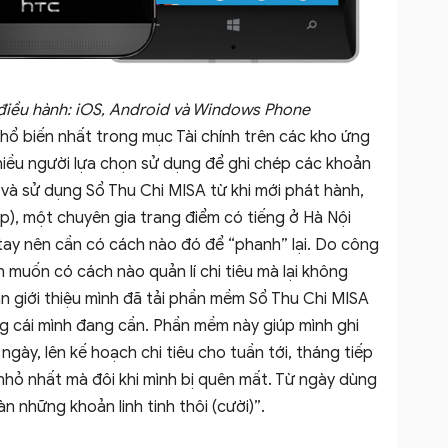
điều hành: iOS, Android và Windows Phone
 biến nhất trong mục Tài chính trên các kho ứng
iều người lựa chọn sử dụng để ghi chép các khoản
 và sử dụng Sổ Thu Chi MISA từ khi mới phát hành,
), một chuyên gia trang điểm có tiếng ở Hà Nội
á tay nên cần có cách nào đó để “phanh” lại. Do công
 muốn có cách nào quản lí chi tiêu mà lại không
n giới thiệu mình đã tải phần mềm Sổ Thu Chi MISA
ng cái mình đang cần. Phần mềm này giúp mình ghi
gày, lên kế hoạch chi tiêu cho tuần tới, tháng tiếp
nhỏ nhất mà đôi khi mình bị quên mất. Từ ngày dùng
àn những khoản linh tinh thôi (cười)”.