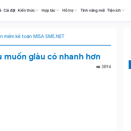
á
Cài đặt
Kiến thức
Hợp tác
Hỗ trợ
Tính năng mới
Tiện ích
ần mềm kế toán MISA SME.NET
u muốn giàu có nhanh hơn
3894