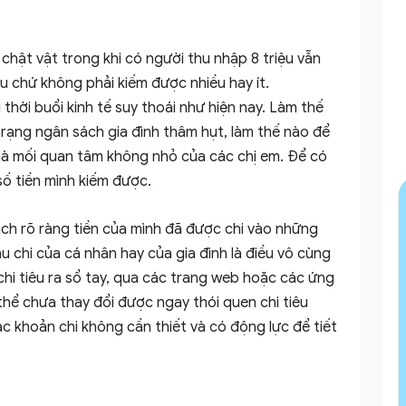
 chật vật trong khi có người thu nhập 8 triệu vẫn
êu chứ không phải kiếm được nhiều hay ít.
 thời buổi kinh tế suy thoái như hiện nay. Làm thế
 trạng ngân sách gia đình thâm hụt, làm thế nào để
 là mối quan tâm không nhỏ của các chị em. Để có
 số tiền mình kiếm được.
ch rõ ràng tiền của mình đã được chi vào những
hu chi của cá nhân hay của gia đình là điều vô cùng
chi tiêu ra sổ tay, qua các trang web hoặc các ứng
thể chưa thay đổi được ngay thói quen chi tiêu
 khoản chi không cần thiết và có động lực để tiết