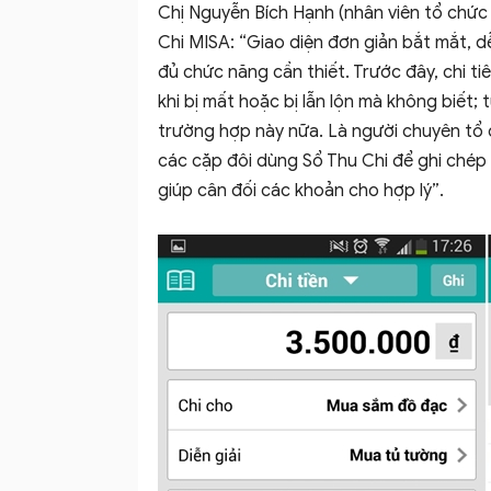
Chị Nguyễn Bích Hạnh (nhân viên tổ chức 
Chi MISA: “Giao diện đơn giản bắt mắt, d
đủ chức năng cần thiết. Trước đây, chi tiê
khi bị mất hoặc bị lẫn lộn mà không biết; t
trường hợp này nữa. Là người chuyên tổ c
các cặp đôi dùng Sổ Thu Chi để ghi chép 
giúp cân đối các khoản cho hợp lý”.