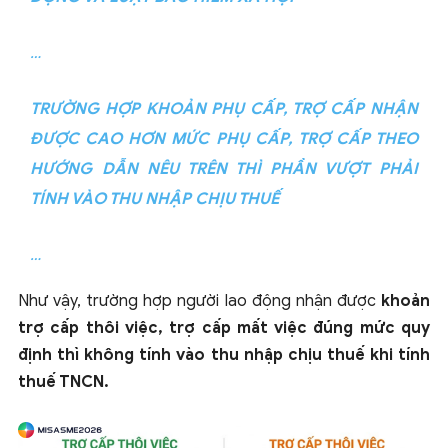
…
TRƯỜNG HỢP KHOẢN PHỤ CẤP, TRỢ CẤP NHẬN
ĐƯỢC CAO HƠN MỨC PHỤ CẤP, TRỢ CẤP THEO
HƯỚNG DẪN NÊU TRÊN THÌ PHẦN VƯỢT PHẢI
TÍNH VÀO THU NHẬP CHỊU THUẾ
…
Như vậy, trường hợp người lao động nhận được
khoản
trợ cấp thôi việc, trợ cấp mất việc đúng mức quy
định thì không tính vào thu nhập chịu thuế khi tính
thuế TNCN.