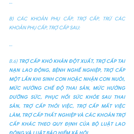
…
B) CÁC KHOẢN PHỤ CẤP, TRỢ CẤP, TRỪ CÁC
KHOẢN PHỤ CẤP, TRỢ CẤP SAU:
…
B.6)
TRỢ CẤP KHÓ KHĂN ĐỘT XUẤT, TRỢ CẤP TAI
NẠN LAO ĐỘNG, BỆNH NGHỀ NGHIỆP, TRỢ CẤP
MỘT LẦN KHI SINH CON HOẶC NHẬN CON NUÔI,
MỨC HƯỞNG CHẾ ĐỘ THAI SẢN, MỨC HƯỞNG
DƯỠNG SỨC, PHỤC HỒI SỨC KHỎE SAU THAI
SẢN, TRỢ CẤP THÔI VIỆC, TRỢ CẤP MẤT VIỆC
LÀM, TRỢ CẤP THẤT NGHIỆP VÀ CÁC KHOẢN TRỢ
CẤP KHÁC THEO QUY ĐỊNH CỦA BỘ LUẬT LAO
ĐỘNG VÀ LUẬT BẢO HIỂM XÃ HỘI