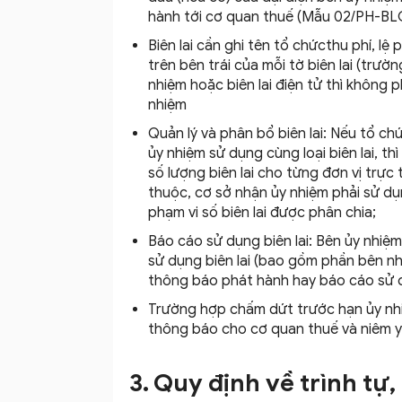
hành tới cơ quan thuế (Mẫu 02/PH-BL
Biên lai cần ghi tên tổ chứcthu phí, lệ
trên bên trái của mỗi tờ biên lai (trườn
nhiệm hoặc biên lai điện tử thì không 
nhiệm
Quản lý và phân bổ biên lai: Nếu tổ ch
ủy nhiệm sử dụng cùng loại biên lai, th
số lượng biên lai cho từng đơn vị trực
thuộc, cơ sở nhận ủy nhiệm phải sử dụn
phạm vi số biên lai được phân chia;
Báo cáo sử dụng biên lai: Bên ủy nhiệm
sử dụng biên lai (bao gồm phần bên n
thông báo phát hành hay báo cáo sử dụ
Trường hợp chấm dứt trước hạn ủy nhi
thông báo cho cơ quan thuế và niêm yết 
3. Quy định về trình tự,