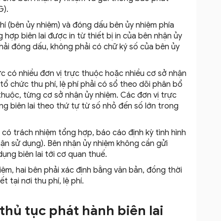
G).
 phí (bên ủy nhiệm) và đóng dấu bên ủy nhiệm phía
g hợp biên lai được in từ thiết bị in của bên nhận ủy
phải đóng dấu, không phải có chữ ký số của bên ủy
ức có nhiều đơn vị trực thuộc hoặc nhiều cơ sở nhận
ì tổ chức thu phí, lệ phí phải có sổ theo dõi phân bổ
 thuộc, từng cơ sở nhận ủy nhiệm. Các đơn vị trực
g biên lai theo thứ tự từ số nhỏ đến số lớn trong
 có trách nhiệm tổng hợp, báo cáo định kỳ tình hình
hận sử dụng). Bên nhận ủy nhiệm không cần gửi
ng biên lai tới cơ quan thuế.
ệm, hai bên phải xác định bằng văn bản, đồng thời
tại nơi thu phí, lệ phí.
 thủ tục phát hành biên lai