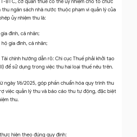
TT-BTC, cơ quan thuế có thể ủy nhiệm cho tổ chức
 thu ngân sách nhà nước thuộc phạm vi quản lý của
phép ủy nhiệm thu là:
ia đình, cá nhân;
hộ gia đình, cá nhân;
Tài chính hướng dẫn rõ: Chi cục Thuế phải khởi tạo
II) để sử dụng trong việc thu hai loại thuế nêu trên.
 từ ngày 1/6/2025, góp phần chuẩn hóa quy trình thu
rợ việc quản lý thu và báo cáo thu tự động, đặc biệt
hiệm thu.
hực hiện theo đúng quy định: