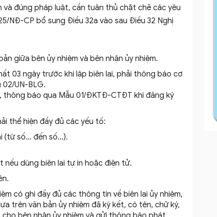
h và đúng pháp luật, cần tuân thủ chặt chẽ các yêu
025/NĐ-CP bổ sung Điều 32a vào sau Điều 32 Nghị
 bản giữa bên ủy nhiệm và bên nhận ủy nhiệm.
 03 ngày trước khi lập biên lai, phải thông báo cơ
u 02/UN-BLG.
tử, thông báo qua Mẫu 01/ĐKTĐ-CTĐT khi đăng ký
ải thể hiện đầy đủ các yếu tố:
lai (từ số… đến số…).
nếu dùng biên lai tự in hoặc điện tử.
ên.
ệm có ghi đầy đủ các thông tin về biên lai ủy nhiệm,
ựa trên văn bản ủy nhiệm đã ký kết, có tên, chữ ký,
m cho bên nhận ủy nhiệm và gửi thông báo phát