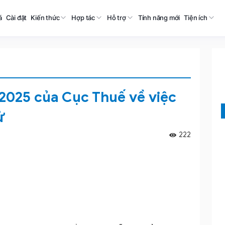
á
Cài đặt
Kiến thức
Hợp tác
Hỗ trợ
Tính năng mới
Tiện ích
2025 của Cục Thuế về việc
ử
222