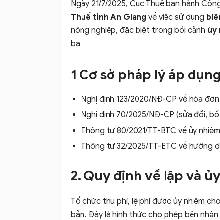
Ngày 21/7/2025, Cục Thuế ban hành Côn
Thuế tỉnh An Giang
về việc sử dụng
biê
nông nghiệp, đặc biệt trong bối cảnh
ủy 
ba
1 Cơ sở pháp lý áp dụn
Nghị định 123/2020/NĐ-CP
về hóa đơn,
Nghị định 70/2025/NĐ-CP
(sửa đổi, bổ
Thông tư 80/2021/TT-BTC
về ủy nhiệm
Thông tư 32/2025/TT-BTC
về hướng dẫ
2. Quy định về lập và ủy
Tổ chức thu phí, lệ phí được ủy nhiệm ch
bản. Đây là hình thức cho phép bên nhận ủ